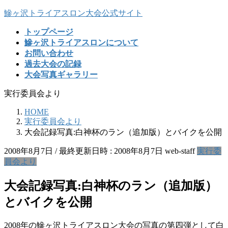
コ
ナ
鰺ヶ沢トライアスロン大会公式サイト
ン
ビ
トップページ
テ
ゲ
鰺ヶ沢トライアスロンについて
ン
ー
お問い合わせ
ツ
シ
過去大会の記録
へ
ョ
大会写真ギャラリー
ス
ン
キ
に
実行委員会より
ッ
移
プ
動
HOME
実行委員会より
大会記録写真:白神杯のラン（追加版）とバイクを公開
2008年8月7日
/ 最終更新日時 :
2008年8月7日
web-staff
実行委
員会より
大会記録写真:白神杯のラン（追加版）
とバイクを公開
2008年の鰺ヶ沢トライアスロン大会の写真の第四弾として白