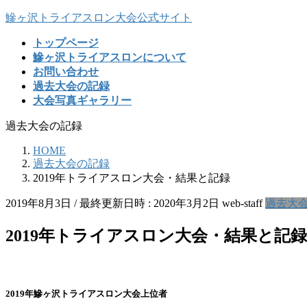
コ
ナ
鰺ヶ沢トライアスロン大会公式サイト
ン
ビ
トップページ
テ
ゲ
鰺ヶ沢トライアスロンについて
ン
ー
お問い合わせ
ツ
シ
過去大会の記録
へ
ョ
大会写真ギャラリー
ス
ン
キ
に
過去大会の記録
ッ
移
プ
動
HOME
過去大会の記録
2019年トライアスロン大会・結果と記録
2019年8月3日
/ 最終更新日時 :
2020年3月2日
web-staff
過去大
2019年トライアスロン大会・結果と記録
2019年鰺ヶ沢トライアスロン大会上位者