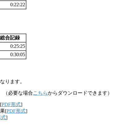
0:22:22
総合記録
0:25:25
0:30:05
になります。
。（必要な場合
こちら
からダウンロードできます）
[
PDF形式
]
果[
PDF形式
]
形式
]