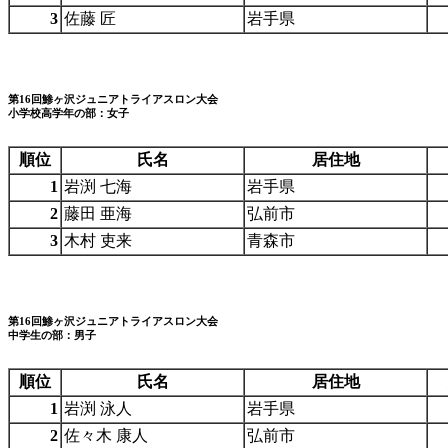
3
佐藤 匠
岩手県
第16回鯵ヶ沢ジュニアトライアスロン大会
小学校高学年の部：女子
順位
氏名
居住地
1
岩渕 七海
岩手県
2
藤田 亜海
弘前市
3
木村 吏来
青森市
第16回鯵ヶ沢ジュニアトライアスロン大会
中学生の部：男子
順位
氏名
居住地
1
岩渕 泳人
岩手県
2
佐々木 康人
弘前市