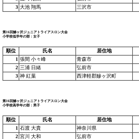
3
大池 翔馬
三沢市
第16回鯵ヶ沢ジュニアトライアスロン大会
小学校低学年の部：女子
順位
氏名
居住地
1
張間 小々峰
青森市
2
三浦 日緒
弘前市
3
神 紅葉
西津軽郡鰺ヶ沢町
第16回鯵ヶ沢ジュニアトライアスロン大会
小学校高学年の部：男子
順位
氏名
居住地
1
石渡 大貴
神奈川県
2
宮川 大和
弘前市