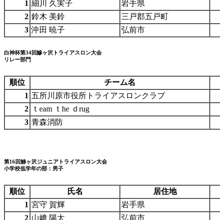
1
細川 久実子
岩手県
2
鈴木 美鈴
三戸郡五戸町
3
沖田 暁子
弘前市
白神杯第34回鰺ヶ沢トライアスロン大会
リレー部門
順位
チーム名
1
五所川原市役所トライアスロンクラブ
2
ｔeam ｔhe ｄrug
3
青森消防
第16回鯵ヶ沢ジュニアトライアスロン大会
小学校低学年の部：男子
順位
氏名
居住地
1
宮守 賀輝
岩手県
2
山﨑 陽太
弘前市