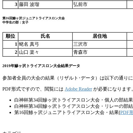
3
藤田 波瑠
弘前市
第16回鯵ヶ沢ジュニアトライアスロン大会
中学生の部：女子
順位
氏名
居住地
1
蛯名 真弓
三沢市
2
山口 楽々
青森市
2019年鰺ヶ沢トライアスロン大会結果データ
参加者全員の大会の結果（リザルト･データ）は以下の通り
PDF形式ですので、閲覧には
Adobe Reader
が必要になります
白神杯第34回鰺ヶ沢トライアスロン大会・個人の部結果
白神杯第34回鰺ヶ沢トライアスロン大会・リレーの部結
第16回鯵ヶ沢ジュニアトライアスロン大会・結果[
PDF