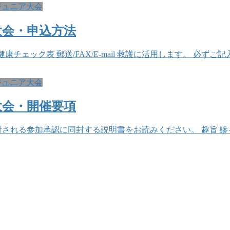
年ジュニア大会
大会・申込方法
il 健康チェック表 郵送/FAX/E-mail 救護に活用します。 
年ジュニア大会
大会・開催要項
付される参加承認に同封する説明書をお読みください。 趣旨 