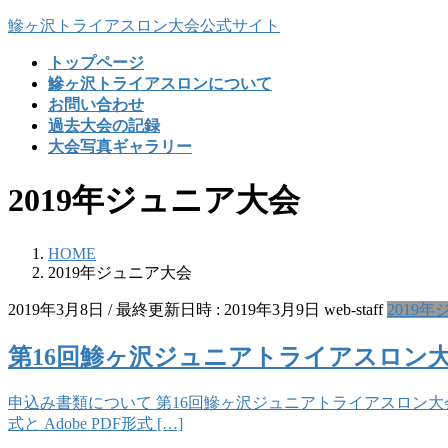
コ
ナ
鰺ヶ沢トライアスロン大会公式サイト
ン
ビ
トップページ
テ
ゲ
鰺ヶ沢トライアスロンについて
ン
ー
お問い合わせ
ツ
シ
過去大会の記録
へ
ョ
大会写真ギャラリー
ス
ン
キ
に
2019年ジュニア大会
ッ
移
プ
動
HOME
2019年ジュニア大会
2019年3月8日
/ 最終更新日時 :
2019年3月9日
web-staff
2019
第16回鯵ヶ沢ジュニアトライアスロン
申込み書類について 第16回鰺ヶ沢ジュニアトライアスロン大会へ
式と Adobe PDF形式 […]