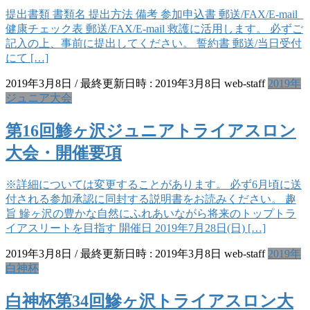
提出書類 書類名 提出方法 備考 参加申込書 郵送/FAX/E-mail
健康チェック表 郵送/FAX/E-mail 救護に活用します。 必ずご
記入の上、事前に提出してください。 誓約書 郵送/当日受付
にて […]
2019年3月8日
/ 最終更新日時 :
2019年3月8日
web-staff
2019年
ジュニア大会
第16回鯵ヶ沢ジュニアトライアスロン
大会・開催要項
※詳細については変更することがあります。 必ず6月頃に送
付される参加承認に同封する説明書をお読みください。 趣
旨 鰺ヶ沢の豊かな自然にふれあいながら将来のトップトラ
イアスリートを目指す 開催日 2019年7月28日(日) […]
2019年3月8日
/ 最終更新日時 :
2019年3月8日
web-staff
2019年
白神杯
白神杯第34回鰺ヶ沢トライアスロン大