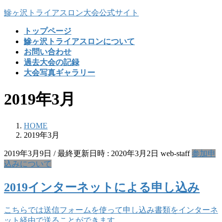
コ
ナ
鰺ヶ沢トライアスロン大会公式サイト
ン
ビ
トップページ
テ
ゲ
鰺ヶ沢トライアスロンについて
ン
ー
お問い合わせ
ツ
シ
過去大会の記録
へ
ョ
大会写真ギャラリー
ス
ン
キ
に
2019年3月
ッ
移
プ
動
HOME
2019年3月
2019年3月9日
/ 最終更新日時 :
2020年3月2日
web-staff
参加申
込みについて
2019インターネットによる申し込み
こちらでは送信フォームを使って申し込み書類をインターネ
ット経由で送ることができます。