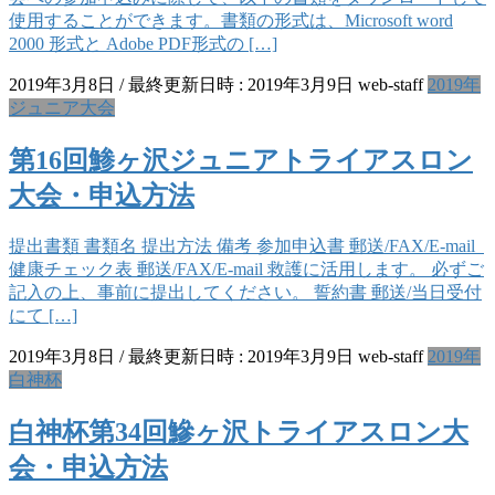
使用することができます。書類の形式は、Microsoft word
2000 形式と Adobe PDF形式の […]
2019年3月8日
/ 最終更新日時 :
2019年3月9日
web-staff
2019年
ジュニア大会
第16回鯵ヶ沢ジュニアトライアスロン
大会・申込方法
提出書類 書類名 提出方法 備考 参加申込書 郵送/FAX/E-mail
健康チェック表 郵送/FAX/E-mail 救護に活用します。 必ずご
記入の上、事前に提出してください。 誓約書 郵送/当日受付
にて […]
2019年3月8日
/ 最終更新日時 :
2019年3月9日
web-staff
2019年
白神杯
白神杯第34回鰺ヶ沢トライアスロン大
会・申込方法