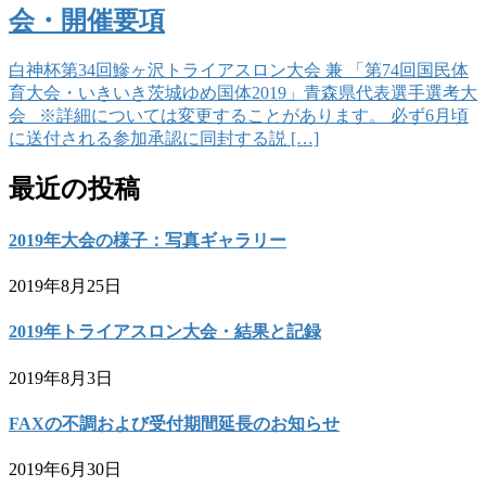
会・開催要項
白神杯第34回鰺ヶ沢トライアスロン大会 兼 「第74回国民体
育大会・いきいき茨城ゆめ国体2019」青森県代表選手選考大
会 ※詳細については変更することがあります。 必ず6月頃
に送付される参加承認に同封する説 […]
最近の投稿
2019年大会の様子：写真ギャラリー
2019年8月25日
2019年トライアスロン大会・結果と記録
2019年8月3日
FAXの不調および受付期間延長のお知らせ
2019年6月30日