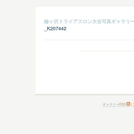
鰺ヶ沢トライアスロン大会写真ギャラリ
_K207442
ギャラリーRSS
|